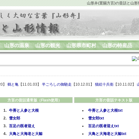
山形弁
(置賜方言)の
昔話
と山形
山形の温泉
山形の観光
山形県市町村
山形の特産品
.20】
鶴と亀
【11.01.03】
半ごろしの御馳走
【10.12.01】
猫絵十兵衛
【10.11.02】
方言の昔話通常版（Flash使用）
方言の昔話テキスト版
牛蒡と人参と大根
牛蒡と人参と大根txt
雪女郎
雪女郎txt
百足の医者迎え
百足の医者迎えtxt
大鳥と大海老と大鯨
大鳥と大海老と大鯨txt