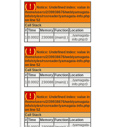
( ! )
Notice: Undefined index: value in
/home/users/2/39938676/web/yamagata-
info/styles/rssreader/yamagata-info.php
on line
52
Call Stack
#
Time
Memory
Function
Location
.../yamagata-
1
0.0002
230088
{main}( )
info.php
:
0
( ! )
Notice: Undefined index: value in
/home/users/2/39938676/web/yamagata-
info/styles/rssreader/yamagata-info.php
on line
52
Call Stack
#
Time
Memory
Function
Location
.../yamagata-
1
0.0002
230088
{main}( )
info.php
:
0
( ! )
Notice: Undefined index: value in
/home/users/2/39938676/web/yamagata-
info/styles/rssreader/yamagata-info.php
on line
52
Call Stack
#
Time
Memory
Function
Location
.../yamagata-