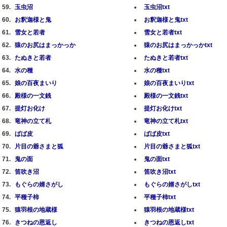
玉虫沼
玉虫沼txt
お釈迦様と鬼
お釈迦様と鬼txt
雪女と若者
雪女と若者txt
猿のお尻はまっかっか
猿のお尻はまっかっかtxt
たぬきと若者
たぬきと若者txt
水の種
水の種txt
娘の百夜まいり
娘の百夜まいりtxt
殿様の一文銭
殿様の一文銭txt
提灯お化け
提灯お化けtxt
竜神の立て札
竜神の立て札txt
ばば皮
ばば皮txt
片目の爺さまと狐
片目の爺さまと狐txt
鬼の面
鬼の面txt
笛吹き沼
笛吹き沼txt
もぐらの婿さがし
もぐらの婿さがしtxt
平種子柿
平種子柿txt
猿羽根の地蔵様
猿羽根の地蔵様txt
きつねの恩返し
きつねの恩返しtxt