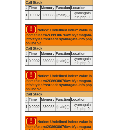
Call Stack
#
Time
Memory
Function
Location
.../yamagata-
1
0.0002
230088
{main}( )
info.php
:
0
( ! )
Notice: Undefined index: value in
/home/users/2/39938676/web/yamagata-
info/styles/rssreader/yamagata-info.php
on line
52
Call Stack
#
Time
Memory
Function
Location
.../yamagata-
1
0.0002
230088
{main}( )
info.php
:
0
( ! )
Notice: Undefined index: value in
/home/users/2/39938676/web/yamagata-
info/styles/rssreader/yamagata-info.php
on line
52
Call Stack
#
Time
Memory
Function
Location
.../yamagata-
1
0.0002
230088
{main}( )
info.php
:
0
( ! )
Notice: Undefined index: value in
/home/users/2/39938676/web/yamagata-