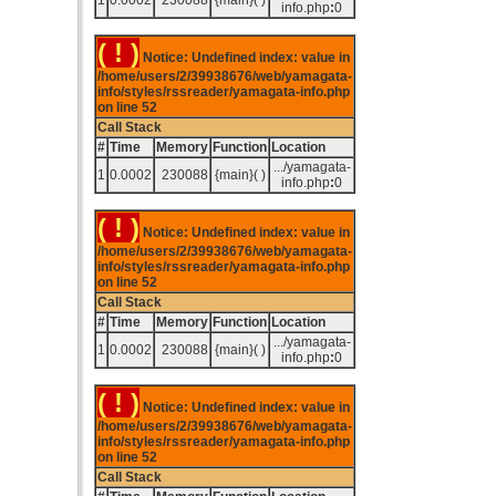
1
0.0002
230088
{main}( )
info.php
:
0
( ! )
Notice: Undefined index: value in
/home/users/2/39938676/web/yamagata-
info/styles/rssreader/yamagata-info.php
on line
52
Call Stack
#
Time
Memory
Function
Location
.../yamagata-
1
0.0002
230088
{main}( )
info.php
:
0
( ! )
Notice: Undefined index: value in
/home/users/2/39938676/web/yamagata-
info/styles/rssreader/yamagata-info.php
on line
52
Call Stack
#
Time
Memory
Function
Location
.../yamagata-
1
0.0002
230088
{main}( )
info.php
:
0
( ! )
Notice: Undefined index: value in
/home/users/2/39938676/web/yamagata-
info/styles/rssreader/yamagata-info.php
on line
52
Call Stack