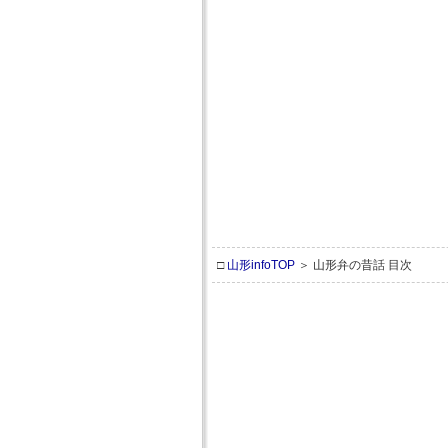
□
山形infoTOP
＞ 山形弁の昔話 目次