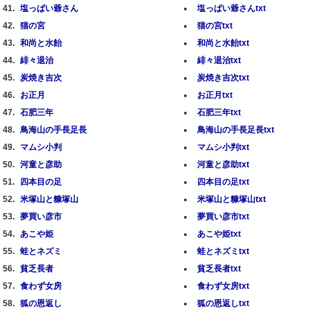
塩っぱい爺さん
塩っぱい爺さんtxt
猫の宮
猫の宮txt
和尚と水飴
和尚と水飴txt
緋々退治
緋々退治txt
炭焼き吉次
炭焼き吉次txt
お正月
お正月txt
石肥三年
石肥三年txt
鳥海山の手長足長
鳥海山の手長足長txt
マムシ小判
マムシ小判txt
河童と彦助
河童と彦助txt
四本目の足
四本目の足txt
米塚山と糠塚山
米塚山と糠塚山txt
夢買い彦市
夢買い彦市txt
あこや姫
あこや姫txt
蛙とネズミ
蛙とネズミtxt
貧乏長者
貧乏長者txt
食わず女房
食わず女房txt
狐の恩返し
狐の恩返しtxt