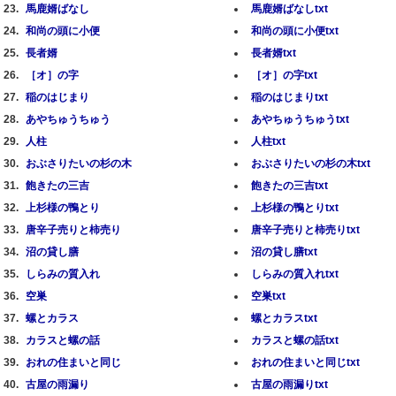
馬鹿婿ばなし
馬鹿婿ばなしtxt
和尚の頭に小便
和尚の頭に小便txt
長者婿
長者婿txt
［オ］の字
［オ］の字txt
稲のはじまり
稲のはじまりtxt
あやちゅうちゅう
あやちゅうちゅうtxt
人柱
人柱txt
おぶさりたいの杉の木
おぶさりたいの杉の木txt
飽きたの三吉
飽きたの三吉txt
上杉様の鴨とり
上杉様の鴨とりtxt
唐辛子売りと柿売り
唐辛子売りと柿売りtxt
沼の貸し膳
沼の貸し膳txt
しらみの質入れ
しらみの質入れtxt
空巣
空巣txt
螺とカラス
螺とカラスtxt
カラスと螺の話
カラスと螺の話txt
おれの住まいと同じ
おれの住まいと同じtxt
古屋の雨漏り
古屋の雨漏りtxt