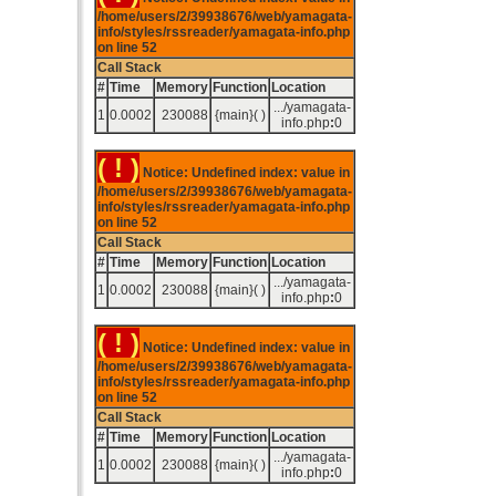
/home/users/2/39938676/web/yamagata-
info/styles/rssreader/yamagata-info.php
on line
52
Call Stack
#
Time
Memory
Function
Location
.../yamagata-
1
0.0002
230088
{main}( )
info.php
:
0
( ! )
Notice: Undefined index: value in
/home/users/2/39938676/web/yamagata-
info/styles/rssreader/yamagata-info.php
on line
52
Call Stack
#
Time
Memory
Function
Location
.../yamagata-
1
0.0002
230088
{main}( )
info.php
:
0
( ! )
Notice: Undefined index: value in
/home/users/2/39938676/web/yamagata-
info/styles/rssreader/yamagata-info.php
on line
52
Call Stack
#
Time
Memory
Function
Location
.../yamagata-
1
0.0002
230088
{main}( )
info.php
:
0