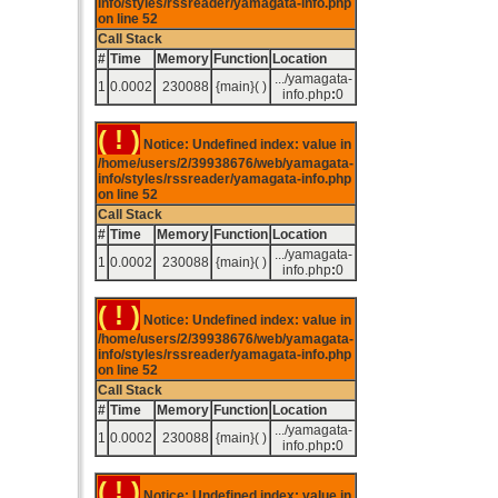
info/styles/rssreader/yamagata-info.php
on line
52
Call Stack
#
Time
Memory
Function
Location
.../yamagata-
1
0.0002
230088
{main}( )
info.php
:
0
( ! )
Notice: Undefined index: value in
/home/users/2/39938676/web/yamagata-
info/styles/rssreader/yamagata-info.php
on line
52
Call Stack
#
Time
Memory
Function
Location
.../yamagata-
1
0.0002
230088
{main}( )
info.php
:
0
( ! )
Notice: Undefined index: value in
/home/users/2/39938676/web/yamagata-
info/styles/rssreader/yamagata-info.php
on line
52
Call Stack
#
Time
Memory
Function
Location
.../yamagata-
1
0.0002
230088
{main}( )
info.php
:
0
( ! )
Notice: Undefined index: value in