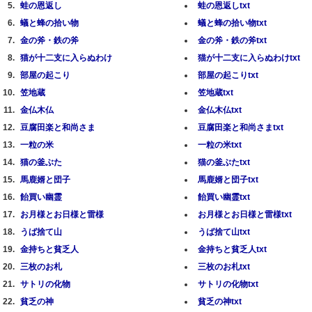
蛙の恩返し
蛙の恩返しtxt
蟻と蜂の拾い物
蟻と蜂の拾い物txt
金の斧・鉄の斧
金の斧・鉄の斧txt
猫が十二支に入らぬわけ
猫が十二支に入らぬわけtxt
部屋の起こり
部屋の起こりtxt
笠地蔵
笠地蔵txt
金仏木仏
金仏木仏txt
豆腐田楽と和尚さま
豆腐田楽と和尚さまtxt
一粒の米
一粒の米txt
猫の釜ぶた
猫の釜ぶたtxt
馬鹿婿と団子
馬鹿婿と団子txt
飴買い幽霊
飴買い幽霊txt
お月様とお日様と雷様
お月様とお日様と雷様txt
うば捨て山
うば捨て山txt
金持ちと貧乏人
金持ちと貧乏人txt
三枚のお札
三枚のお札txt
サトリの化物
サトリの化物txt
貧乏の神
貧乏の神txt