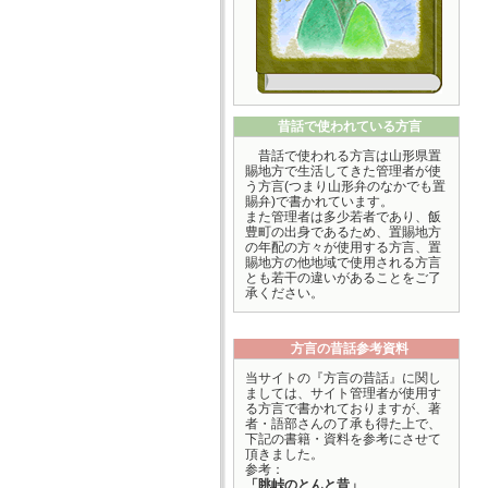
昔話で使われている方言
昔話で使われる方言は山形県置
賜地方で生活してきた管理者が使
う方言(つまり山形弁のなかでも置
賜弁)で書かれています。
また管理者は多少若者であり、飯
豊町の出身であるため、置賜地方
の年配の方々が使用する方言、置
賜地方の他地域で使用される方言
とも若干の違いがあることをご了
承ください。
方言の昔話参考資料
当サイトの『方言の昔話』に関し
ましては、サイト管理者が使用す
る方言で書かれておりますが、著
者・語部さんの了承も得た上で、
下記の書籍・資料を参考にさせて
頂きました。
参考：
「眺峠のとんと昔」