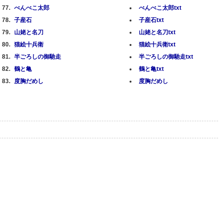
べんべこ太郎
べんべこ太郎txt
子産石
子産石txt
山姥と名刀
山姥と名刀txt
猫絵十兵衛
猫絵十兵衛txt
半ごろしの御馳走
半ごろしの御馳走txt
鶴と亀
鶴と亀txt
度胸だめし
度胸だめし