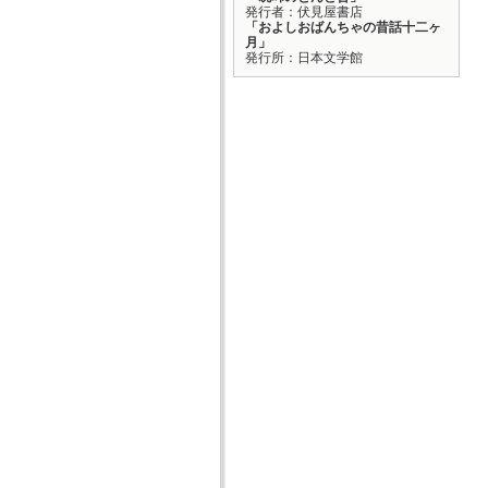
発行者：伏見屋書店
「およしおばんちゃの昔話十二ヶ
月」
発行所：日本文学館