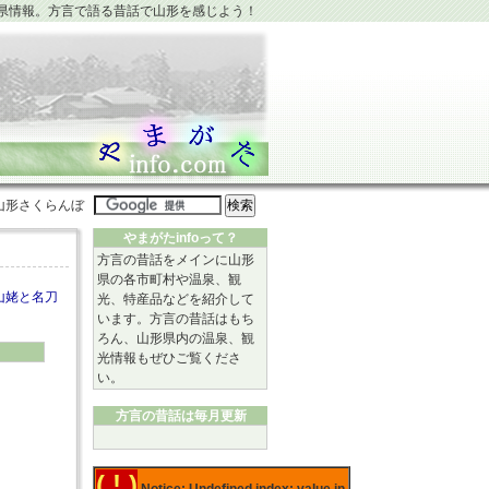
県情報。方言で語る昔話で
山形
を感じよう！
やまがたinfoって？
方言の昔話
をメインに
山形
県
の各市町村や
温泉
、観
山姥と名刀
光、特産品などを紹介して
います。方言の昔話はもち
ろん、山形県内の温泉、観
光情報もぜひご覧くださ
い。
方言の昔話は毎月更新
( ! )