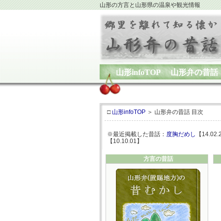
山形の方言と山形県の温泉や観光情報
山形infoTOP
山形弁の昔話
□
山形infoTOP
＞ 山形弁の昔話 目次
※最近掲載した
昔話
：
度胸だめし
【14.02
【10.10.01】
方言の昔話