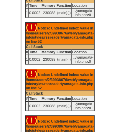
Call Stack
#
Time
Memory
Function
Location
.../yamagata-
1
0.0002
230088
{main}( )
info.php
:
0
( ! )
Notice: Undefined index: value in
/home/users/2/39938676/web/yamagata-
info/styles/rssreader/yamagata-info.php
on line
52
Call Stack
#
Time
Memory
Function
Location
.../yamagata-
1
0.0002
230088
{main}( )
info.php
:
0
( ! )
Notice: Undefined index: value in
/home/users/2/39938676/web/yamagata-
info/styles/rssreader/yamagata-info.php
on line
52
Call Stack
#
Time
Memory
Function
Location
.../yamagata-
1
0.0002
230088
{main}( )
info.php
:
0
( ! )
Notice: Undefined index: value in
/home/users/2/39938676/web/yamagata-
info/styles/rssreader/yamagata-info.php