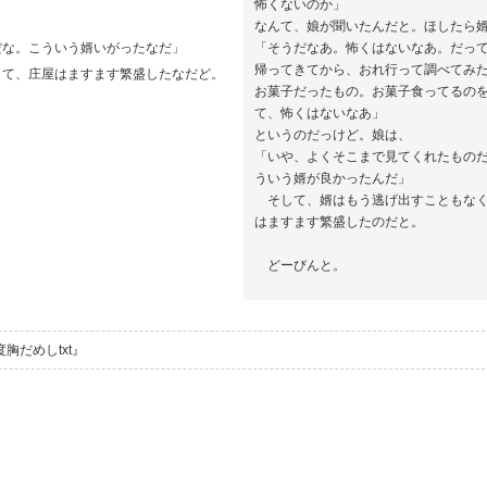
怖くないのか」
なんて、娘が聞いたんだと。ほしたら
だな。こういう婿いがったなだ」
「そうだなあ。怖くはないなあ。だっ
帰ってきてから、おれ行って調べてみ
て、庄屋はますます繁盛したなだど。
お菓子だったもの。お菓子食ってるの
て、怖くはないなあ」
というのだっけど。娘は、
「いや、よくそこまで見てくれたもの
ういう婿が良かったんだ」
そして、婿はもう逃げ出すこともなく
はますます繁盛したのだと。
どーびんと。
度胸だめしtxt』