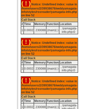
( ! )
Notice: Undefined index: value in
/home/users/2/39938676/web/yamagata-
info/styles/rssreader/yamagata-info.php
on line
52
Call Stack
#
Time
Memory
Function
Location
.../yamagata-
1
0.0002
230088
{main}( )
info.php
:
0
( ! )
Notice: Undefined index: value in
/home/users/2/39938676/web/yamagata-
info/styles/rssreader/yamagata-info.php
on line
52
Call Stack
#
Time
Memory
Function
Location
.../yamagata-
1
0.0002
230088
{main}( )
info.php
:
0
( ! )
Notice: Undefined index: value in
/home/users/2/39938676/web/yamagata-
info/styles/rssreader/yamagata-info.php
on line
52
Call Stack
#
Time
Memory
Function
Location
.../yamagata-
1
0.0002
230088
{main}( )
info.php
:
0