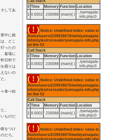
Call Stack
#
Time
Memory
Function
Location
。そしてあ
.../yamagata-
1
0.0002
230088
{main}( )
info.php
:
0
( ! )
Notice: Undefined index: value in
夜中に娘
/home/users/2/39938676/web/yamagata-
info/styles/rssreader/yamagata-info.php
婿は、どこ
on line
52
て行ったの
Call Stack
て、墓場に
#
Time
Memory
Function
Location
、昨日村で
.../yamagata-
1
0.0002
230088
{main}( )
info.php
:
0
面を掘りは
見えないの
( ! )
だと。
Notice: Undefined index: value in
/home/users/2/39938676/web/yamagata-
info/styles/rssreader/yamagata-info.php
シャ食べ始
on line
52
Call Stack
#
Time
Memory
Function
Location
だと。
.../yamagata-
1
0.0002
230088
{main}( )
info.php
:
0
いものだ
( ! )
の後をつけ
Notice: Undefined index: value in
/home/users/2/39938676/web/yamagata-
たのだろ。
info/styles/rssreader/yamagata-info.php