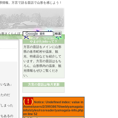
県情報。方言で語る昔話で
山形
を感じよう！
やまがたinfoって？
方言の昔話
をメインに
山形
県
の各市町村や
温泉
、観
光、特産品などを紹介して
います。方言の昔話はもち
ろん、山形県内の温泉、観
光情報もぜひご覧くださ
い。
たいなあ」
方言の昔話は毎月更新
ったのだ
( ! )
Notice: Undefined index: value in
しまった
/home/users/2/39938676/web/yamagata-
info/styles/rssreader/yamagata-info.php
on line
52
でもあるの