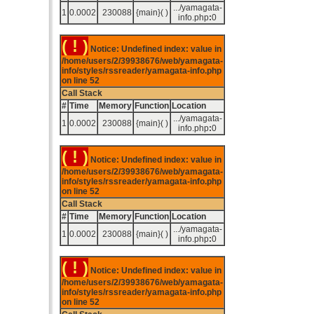
.../yamagata-
1
0.0002
230088
{main}( )
info.php
:
0
( ! )
Notice: Undefined index: value in
/home/users/2/39938676/web/yamagata-
info/styles/rssreader/yamagata-info.php
on line
52
Call Stack
#
Time
Memory
Function
Location
.../yamagata-
1
0.0002
230088
{main}( )
info.php
:
0
( ! )
Notice: Undefined index: value in
/home/users/2/39938676/web/yamagata-
info/styles/rssreader/yamagata-info.php
on line
52
Call Stack
#
Time
Memory
Function
Location
.../yamagata-
1
0.0002
230088
{main}( )
info.php
:
0
( ! )
Notice: Undefined index: value in
/home/users/2/39938676/web/yamagata-
info/styles/rssreader/yamagata-info.php
on line
52