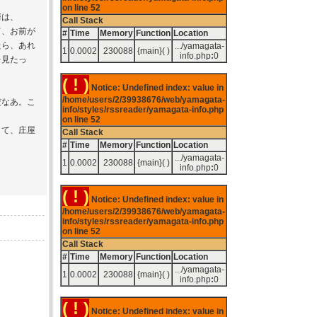
on line
52
婿は、
Call Stack
て、お前が
#
Time
Memory
Function
Location
たら、あれ
.../yamagata-
1
0.0002
230088
{main}( )
info.php
:
0
を見たっ
( ! )
Notice: Undefined index: value in
/home/users/2/39938676/web/yamagata-
だなあ。こ
info/styles/rssreader/yamagata-info.php
on line
52
て、庄屋
Call Stack
#
Time
Memory
Function
Location
.../yamagata-
1
0.0002
230088
{main}( )
info.php
:
0
( ! )
Notice: Undefined index: value in
/home/users/2/39938676/web/yamagata-
info/styles/rssreader/yamagata-info.php
on line
52
Call Stack
#
Time
Memory
Function
Location
.../yamagata-
1
0.0002
230088
{main}( )
info.php
:
0
( ! )
Notice: Undefined index: value in