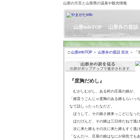
山形の方言と山形県の温泉や観光情報
山形infoTOP
山形弁の昔話
□
山形infoTOP
＞
山形弁の昔話 目次
＞ 『
『度胸だめし』
むがしむがし、ある村の庄屋の娘が、
「婿貰うごんじゃ度胸のある婿もらいっ
なて話しったったなだど。
ほうして、その娘さ婿来っこどになった
ほだげんど、その婿は三日持だねで逃げ
次に来た婿もその次に来た婿もすぐ逃げ
「なんだべ、庄屋の娘はなにが病気でも