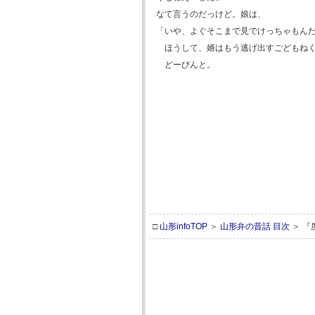
なて言うのだっけど。娘は、
「いや、よぐそこまで見でけっちゃもん
ほうして、婿はもう逃げ出すごどもねく
どーびんと。
□
山形infoTOP
＞
山形弁の昔話 目次
＞ 『