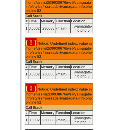
/home/users/2/39938676/web/yamagata-
info/styles/rssreader/yamagata-info.php
on line
52
Call Stack
#
Time
Memory
Function
Location
.../yamagata-
1
0.0002
230088
{main}( )
info.php
:
0
( ! )
Notice: Undefined index: value in
/home/users/2/39938676/web/yamagata-
info/styles/rssreader/yamagata-info.php
on line
52
Call Stack
#
Time
Memory
Function
Location
.../yamagata-
1
0.0002
230088
{main}( )
info.php
:
0
( ! )
Notice: Undefined index: value in
/home/users/2/39938676/web/yamagata-
info/styles/rssreader/yamagata-info.php
on line
52
Call Stack
#
Time
Memory
Function
Location
.../yamagata-
1
0.0002
230088
{main}( )
info.php
:
0