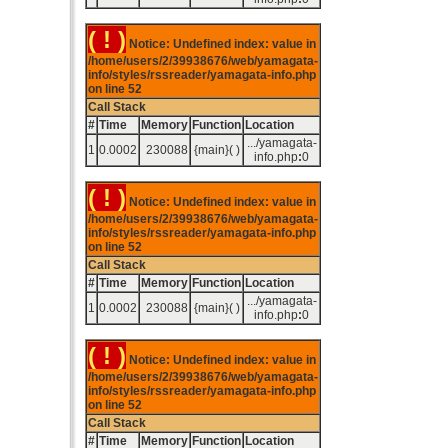
( ! )
Notice: Undefined index: value in
/home/users/2/39938676/web/yamagata-
info/styles/rssreader/yamagata-info.php
on line
52
Call Stack
#
Time
Memory
Function
Location
.../yamagata-
1
0.0002
230088
{main}( )
info.php
:
0
( ! )
Notice: Undefined index: value in
/home/users/2/39938676/web/yamagata-
info/styles/rssreader/yamagata-info.php
on line
52
Call Stack
#
Time
Memory
Function
Location
.../yamagata-
1
0.0002
230088
{main}( )
info.php
:
0
( ! )
Notice: Undefined index: value in
/home/users/2/39938676/web/yamagata-
info/styles/rssreader/yamagata-info.php
on line
52
Call Stack
#
Time
Memory
Function
Location