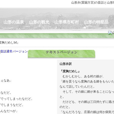
山形弁
(置賜方言)の
昔話
と山形
山形の温泉
山形の観光
山形県市町村
山形の特産品
度胸だめしtxt』
山形弁訳
『度胸だめし』
むかしむかし、ある村の娘が、
ちぇなあ」
「婿を貰うなら度胸のある婿をもらい
なんて話していたんだと。
そして、その娘に婿が来ることにな
なだど。
と。
でってしまったなだど。
だけども、その婿は三日持たずに逃げ
でしまうなだど。
のだと。
あんなだべが」
「なんだろうな、庄屋の娘は何か病気