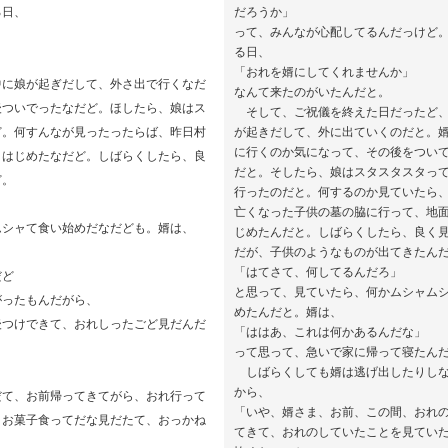
る日、
だろうか」
って、みんなが心配してるんだっけど
る日、
「おれを婿にしてくれませんか」
に娘が起ぎだして、外さ出で行くなだ
なんて来たのがいたんだと。
後ついでったなだど。ほしたら、娘はス
そして、ご祝儀を終えた日だったど、
ど。何すんなが見ったったらば、昨日村
が起きだして、外に出ていくのだと。
に行くのか気になって、その後をつい
りはじめたなだど。しばらくしたら、良
だと。そしたら、娘はスタスタスタっ
ど。
行ったのだと。何するのか見ていたら
亡くなった子供の墓の脇に行って、地
ムシャて食い始めだなだども。婿は、
じめたんだと。しばらくしたら、良く
だが、子供のようなものが出てきたん
「はてさて、何してるんだろ」
だど
と思って、見ていたら、何かムシャム
ったもんだがら、
めたんだと。婿は、
後つけできて、おれしったごど見だんだ
「ははあ、これは何かあるんだな」
って思って、急いで家に帰って寝たん
しばらくしても婿は逃げ出したりしな
から、
だて、お前帰ってきてがら、おれ行って
「いや、婿さま、お前、この間、おれ
。お菓子食ってだな見だたて、おっかね
てきて、おれのしていたことを見てい