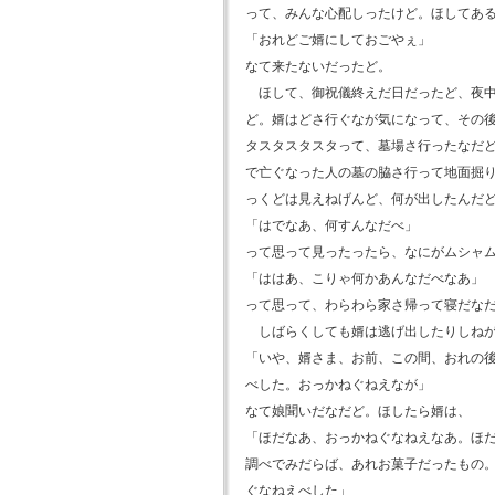
って、みんな心配しったけど。ほしてあ
「おれどご婿にしておごやぇ」
なて来たないだったど。
ほして、御祝儀終えだ日だったど、夜中
ど。婿はどさ行ぐなが気になって、その
タスタスタスタって、墓場さ行ったなだ
で亡ぐなった人の墓の脇さ行って地面掘
っくどは見えねげんど、何が出したんだ
「はでなあ、何すんなだべ」
って思って見ったったら、なにがムシャ
「ははあ、こりゃ何かあんなだべなあ」
って思って、わらわら家さ帰って寝だな
しばらくしても婿は逃げ出したりしねが
「いや、婿さま、お前、この間、おれの
べした。おっかねぐねえなが」
なて娘聞いだなだど。ほしたら婿は、
「ほだなあ、おっかねぐなねえなあ。ほ
調べでみだらば、あれお菓子だったもの
ぐなねえべした」